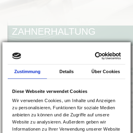
ZAHNERHALTUNG
Ist an einem Zahn eine Karies entstan
Zustimmung
Details
Über Cookies
Möglichkeiten, diesen Defekt nachhalt
Wir bieten Ihnen folgende zahnerhal
Diese Webseite verwendet Cookies
• hochwertige zahnfarbene Kunsstofffüll
Versorgung;
Wir verwenden Cookies, um Inhalte und Anzeigen
• laborgefertigte vollkeramische Restaurat
• Endodontie (Wurzelbehandlung mit mod
zu personalisieren, Funktionen für soziale Medien
Aufbereitung).
anbieten zu können und die Zugriffe auf unsere
Website zu analysieren. Außerdem geben wir
Informationen zu Ihrer Verwendung unserer Website